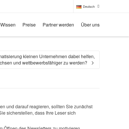
Deutsch
Wissen
Preise
Partner werden
Über uns
Deutsch
English
atisierung kleinen Unternehmen dabei helfen,
wachsen und wettbewerbsfähiger zu werden?
en und darauf reagieren, sollten Sie zunächst
ie sicherstellen, dass Ihre Leser sich
m Öffnen des Newsletters zu motivieren.