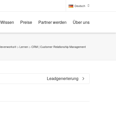
Deutsch
Wissen
Preise
Partner werden
Über uns
Deutsch
English
leverworks®
>
Lernen
>
CRM | Customer Relationship Management
Leadgenerierung